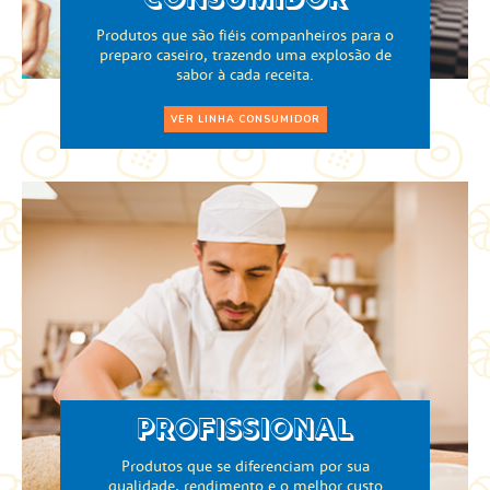
CONSUMIDOR
Produtos que são fiéis companheiros para o
preparo caseiro, trazendo uma explosão de
sabor à cada receita.
VER LINHA CONSUMIDOR
PROFISSIONAL
Produtos que se diferenciam por sua
qualidade, rendimento e o melhor custo