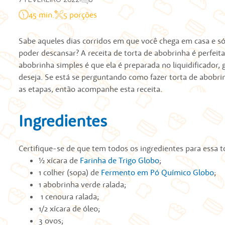
45 min.
5 porções
Sabe aqueles dias corridos em que você chega em casa e só
poder descansar? A receita de torta de abobrinha é perfei
abobrinha simples é que ela é preparada no liquidificador
deseja. Se está se perguntando como fazer torta de abobrin
as etapas, então acompanhe esta receita.
Ingredientes
Certifique-se de que tem todos os ingredientes para essa
t
½ xícara de
Farinha de Trigo Globo
;
1 colher (sopa) de
Fermento em Pó Químico Globo
;
1 abobrinha verde ralada;
1 cenoura ralada;
1/2 xícara de óleo;
3 ovos;