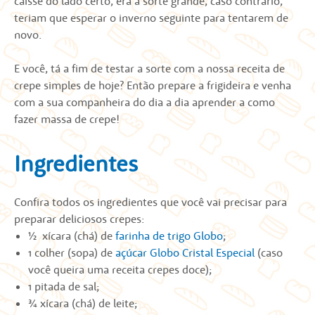
caísse do lado certo, era a sorte grande, caso contrário,
teriam que esperar o inverno seguinte para tentarem de
novo.
E você, tá a fim de testar a sorte com a nossa receita de
crepe simples de hoje? Então prepare a frigideira e venha
com a sua companheira do dia a dia aprender a como
fazer massa de crepe!
Ingredientes
Confira todos os ingredientes que você vai precisar para
preparar deliciosos
crepes
:
½ xícara (chá) de
farinha de trigo Globo
;
1 colher (sopa) de
açúcar Globo Cristal Especial
(caso
você queira uma
receita crepes
doce);
1 pitada de sal;
¾ xícara (chá) de leite;