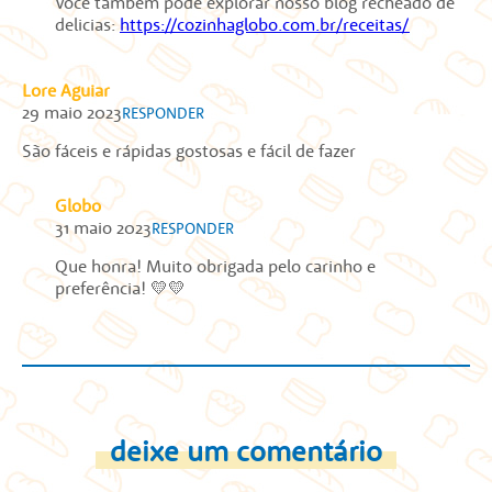
Você também pode explorar nosso blog recheado de
delicias:
https://cozinhaglobo.com.br/receitas/
Lore Aguiar
29 maio 2023
RESPONDER
São fáceis e rápidas gostosas e fácil de fazer
Globo
31 maio 2023
RESPONDER
Que honra! Muito obrigada pelo carinho e
preferência! 💛💛
deixe um comentário