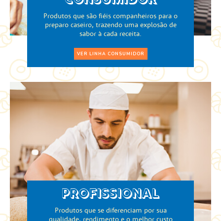
CONSUMIDOR
Produtos que são fiéis companheiros para o
preparo caseiro, trazendo uma explosão de
sabor à cada receita.
VER LINHA CONSUMIDOR
PROFISSIONAL
Produtos que se diferenciam por sua
qualidade, rendimento e o melhor custo