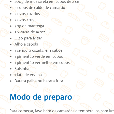
200g de mussarela em cubos de 2 cm
2 cubos de caldo de camarão
2 ovos cozidos
2 ovos crus
50g de manteiga
2 xícaras de arroz
Óleo para fritar
Alho e cebola
1 cenoura cozida, em cubos
1 pimentão verde em cubos
1 pimentão vermelho em cubos
Salsinha
1 lata de ervilha
Batata palha ou batata frita
Modo de preparo
Para começar, lave bem os camarões e tempere-os com limã