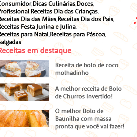
Consumidor
Dicas Culinárias
Doces
Profissional
Receitas Dia das Crianças
Receitas Dia das Mães
Receitas Dia dos Pais
Receitas Festa Junina e Julina
Receitas para Natal
Receitas para Páscoa
Salgadas
Receitas em destaque
Receita de bolo de coco
molhadinho
A melhor receita de Bolo
de Churros Invertido!
O melhor Bolo de
Baunilha com massa
pronta que você vai fazer!