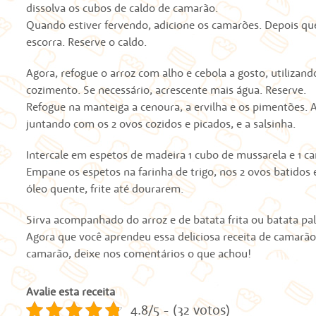
dissolva os cubos de caldo de camarão.
Quando estiver fervendo, adicione os camarões. Depois que
escorra. Reserve o caldo.
Agora, refogue o arroz com alho e cebola a gosto, utiliza
cozimento. Se necessário, acrescente mais água. Reserve.
Refogue na manteiga a cenoura, a ervilha e os pimentões. 
juntando com os 2 ovos cozidos e picados, e a salsinha.
Intercale em espetos de madeira 1 cubo de mussarela e 1 
Empane os espetos na farinha de trigo, nos 2 ovos batido
óleo quente, frite até dourarem.
Sirva acompanhado do arroz e de batata frita ou batata pal
Agora que você aprendeu essa deliciosa receita de camarã
camarão, deixe nos comentários o que achou!
Avalie esta receita
4.8/5 - (32 votos)