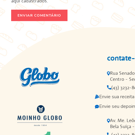
aqui cadastrados.
ENVIAR COMENTÁRIO
contate
Rua Senador
Centro - Se
(43) 3232-
Envie sua receita
Envie seu depoi
Av. Me. Leôn
Bela Suíça 
(43) 3232-