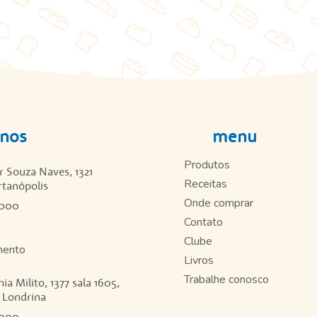
-nos
menu
Produtos
 Souza Naves, 1321
Receitas
rtanópolis
Onde comprar
8000
Contato
Clube
mento
Livros
Trabalhe conosco
ia Milito, 1377 sala 1605,
- Londrina
8000