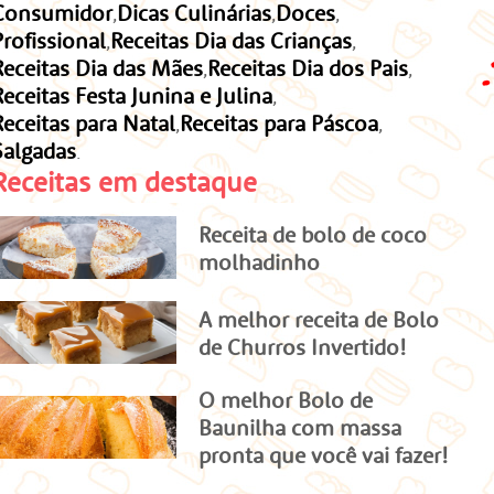
Consumidor
Dicas Culinárias
Doces
Profissional
Receitas Dia das Crianças
Receitas Dia das Mães
Receitas Dia dos Pais
Receitas Festa Junina e Julina
Receitas para Natal
Receitas para Páscoa
Salgadas
Receitas em destaque
Receita de bolo de coco
molhadinho
A melhor receita de Bolo
de Churros Invertido!
O melhor Bolo de
Baunilha com massa
pronta que você vai fazer!